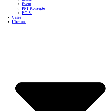
Event
PPT-Konzepte
P.O.S.
Cases
Über uns