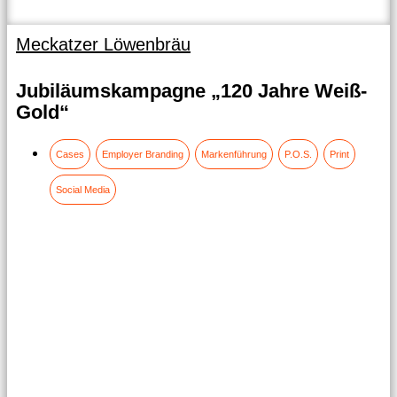
Meckatzer Löwenbräu
Jubiläumskampagne „120 Jahre Weiß-
Gold“
Cases
Employer Branding
Markenführung
P.O.S.
Print
Social Media