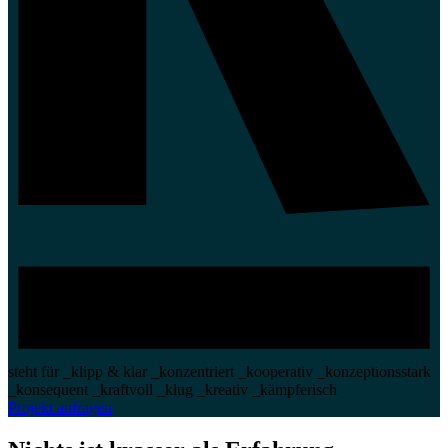
steht für
_klipp & klar
_konzentriert
_kooperativ
_konzeptionsstark
_konsequent
_kraftvoll
_klug
_kreativ
_kämpferisch
Projekt anfragen