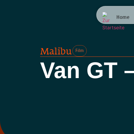
Home
Malibu
Film
Van GT –