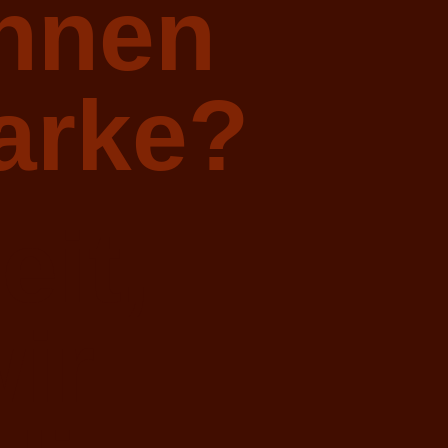
ennen
arke?
eit,
ir