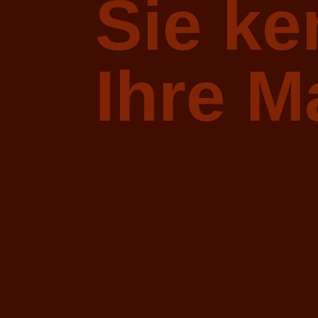
Sie k
Ihre M
Wird Z
dass w