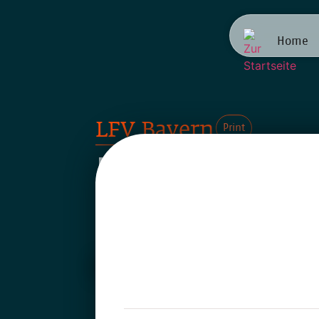
Home
LFV Bayern
Print
Imageka