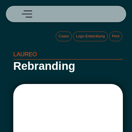
Cases
Logo-Entwicklung
Print
LAUREO
Rebranding